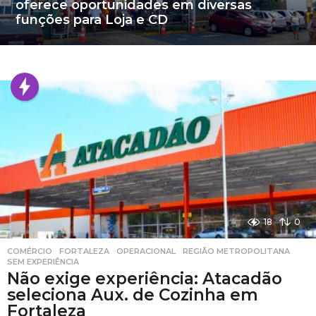
oferece oportunidades em diversas
funções para Loja e CD
18
0
COMÉRCIO
,
FORTALEZA
,
OPERACIONAL
,
REGIÃO METROPOLITANA
,
SEM EXPERIÊNCIA
Não exige experiência: Atacadão
seleciona Aux. de Cozinha em
Fortaleza