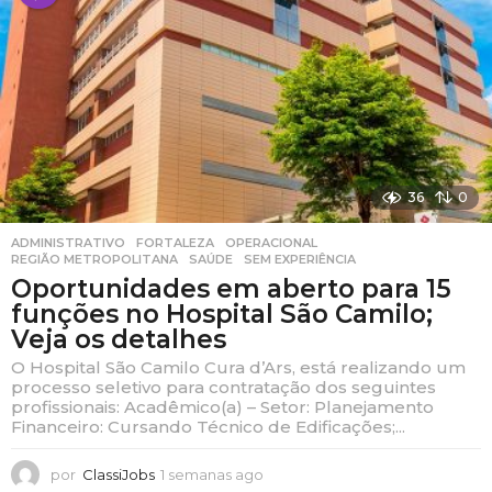
s
a
g
o
36
0
ADMINISTRATIVO
,
FORTALEZA
,
OPERACIONAL
,
REGIÃO METROPOLITANA
,
SAÚDE
,
SEM EXPERIÊNCIA
Oportunidades em aberto para 15
funções no Hospital São Camilo;
Veja os detalhes
O Hospital São Camilo Cura d’Ars, está realizando um
processo seletivo para contratação dos seguintes
profissionais: Acadêmico(a) – Setor: Planejamento
Financeiro: Cursando Técnico de Edificações;...
por
ClassiJobs
1 semanas ago
1