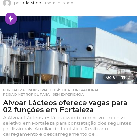
por
ClassiJobs
1 semanas ago
1
s
e
m
a
n
a
s
a
g
o
84
0
FORTALEZA
,
INDÚSTRIA
,
LOGÍSTICA
,
OPERACIONAL
,
REGIÃO METROPOLITANA
,
SEM EXPERIÊNCIA
Alvoar Lácteos oferece vagas para
02 funções em Fortaleza
A Alvoar Lácteos, está realizando um novo processo
seletivo em Fortaleza para contratação dos seguintes
profissionais: Auxiliar de Logística: Realizar o
carregamento e descarregamento de...