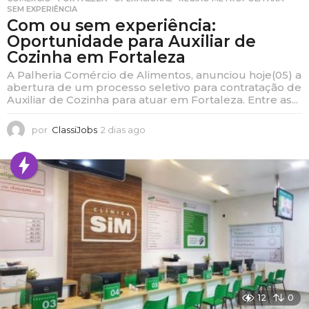
SEM EXPERIÊNCIA
Com ou sem experiência:
Oportunidade para Auxiliar de
Cozinha em Fortaleza
A Palheria Comércio de Alimentos, anunciou hoje(05) a
abertura de um processo seletivo para contratação de
Auxiliar de Cozinha para atuar em Fortaleza. Entre as...
por
ClassiJobs
2 dias ago
2
d
i
a
s
a
g
o
12
0