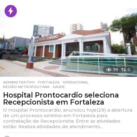
s
e
m
a
n
a
s
a
g
o
99
0
ADMINISTRATIVO
,
FORTALEZA
,
OPERACIONAL
,
REGIÃO METROPOLITANA
,
SAÚDE
Hospital Prontocardio seleciona
Recepcionista em Fortaleza
O Hospital Prontocardio, anunciou hoje(29) a abertura
de um processo seletivo em Fortaleza para
contratação de Recepcionista. Entre as atividades
estão: Realiza atividades de atendimento...