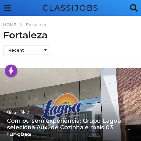
CLASSIJOBS
HOME
Fortaleza
Fortaleza
Recent
2
0
Com ou sem experiência: Grupo Lagoa
seleciona Aux. de Cozinha e mais 03
funções