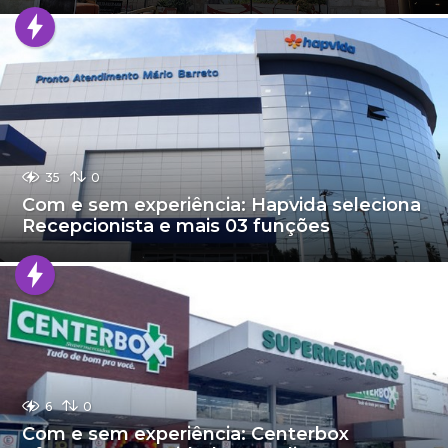
35
0
Com e sem experiência: Hapvida seleciona
Recepcionista e mais 03 funções
6
0
Com e sem experiência: Centerbox