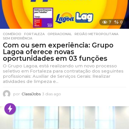
7
0
COMÉRCIO
,
FORTALEZA
,
OPERACIONAL
,
REGIÃO METROPOLITANA
,
SEM EXPERIÊNCIA
Com ou sem experiência: Grupo
Lagoa oferece novas
oportunidades em 03 funções
O Grupo Lagoa, está realizando um novo processo
seletivo em Fortaleza para contratação dos seguintes
profissionais: Auxiliar de Serviços Gerais: Realizar
atividades de limpeza e...
por
ClassiJobs
3 dias ago
3
d
i
a
s
a
g