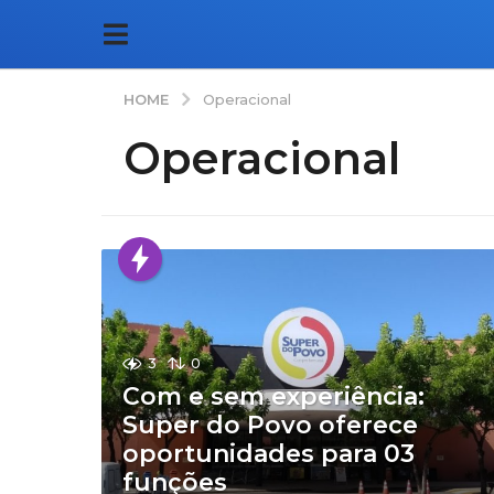
HOME
Operacional
Operacional
3
0
Com e sem experiência:
Super do Povo oferece
oportunidades para 03
funções