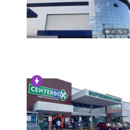
41
0
9
0