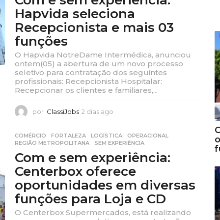
a
Hapvida seleciona
g
o
Recepcionista e mais 03
funções
O Hapvida NotreDame Intermédica, anunciou
ontem(05) a abertura de um novo processo
seletivo para contratação dos seguintes
profissionais: Recepcionista Hospitalar:
Recepcionar os clientes e familiares,...
por
ClassiJobs
2 dias ago
2
d
C
i
COMÉRCIO
,
FORTALEZA
,
LOGÍSTICA
,
OPERACIONAL
,
o
a
REGIÃO METROPOLITANA
,
SEM EXPERIÊNCIA
s
Com e sem experiência:
a
Centerbox oferece
g
o
oportunidades em diversas
funções para Loja e CD
O Centerbox Supermercados, está realizando