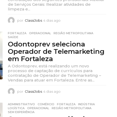
de Serviços Gerais: Realizar atividades de
limpeza e...
por
ClassiJobs
4 dias ago
4
d
i
FORTALEZA
,
OPERACIONAL
,
REGIÃO METROPOLITANA
,
a
SAÚDE
s
Odontoprev seleciona
a
Operador de Telemarketing
g
o
em Fortaleza
A Odontoprev, está realizando um novo
processo de captação de currículos para
contratação de Operador de Telemarketing –
Vendas para atuar em Fortaleza. Entre as...
por
ClassiJobs
4 dias ago
4
d
i
ADMINISTRATIVO
,
COMÉRCIO
,
FORTALEZA
,
INDÚSTRIA
,
a
LOGÍSTICA
,
OPERACIONAL
,
REGIÃO METROPOLITANA
,
s
SEM EXPERIÊNCIA
a