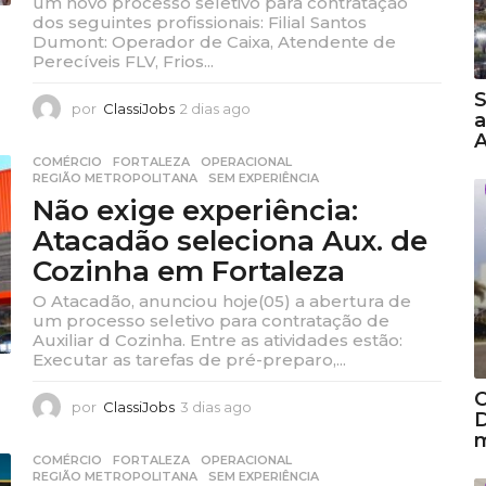
um novo processo seletivo para contratação
dos seguintes profissionais: Filial Santos
Dumont: Operador de Caixa, Atendente de
Perecíveis FLV, Frios...
S
por
ClassiJobs
2 dias ago
2
a
d
A
i
COMÉRCIO
,
FORTALEZA
,
OPERACIONAL
,
a
REGIÃO METROPOLITANA
,
SEM EXPERIÊNCIA
s
Não exige experiência:
a
Atacadão seleciona Aux. de
g
o
Cozinha em Fortaleza
O Atacadão, anunciou hoje(05) a abertura de
um processo seletivo para contratação de
Auxiliar d Cozinha. Entre as atividades estão:
Executar as tarefas de pré-preparo,...
C
por
ClassiJobs
3 dias ago
3
D
d
m
i
COMÉRCIO
,
FORTALEZA
,
OPERACIONAL
,
a
REGIÃO METROPOLITANA
,
SEM EXPERIÊNCIA