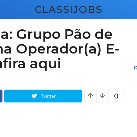
CLASSIJOBS
a: Grupo Pão de
na Operador(a) E-
ira aqui
C
0
Twitter