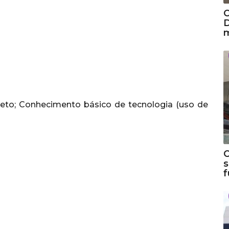
C
D
m
eto; Conhecimento básico de tecnologia (uso de
C
s