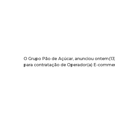
o
a
b
g
s
o
O Grupo Pão de Açúcar, anunciou ontem(13)
para contratação de Operador(a) E-commer